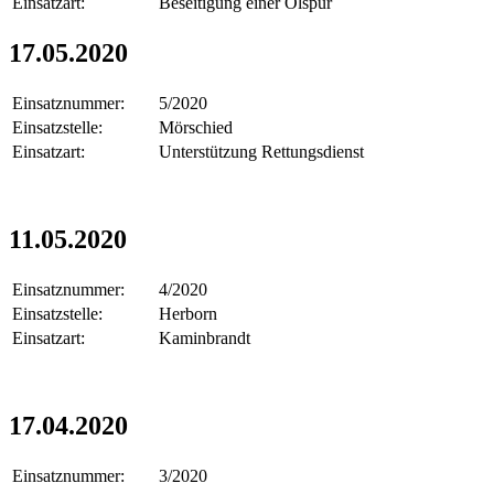
Einsatzart:
Beseitigung einer Ölspur
17.05.2020
Einsatznummer:
5/2020
Einsatzstelle:
Mörschied
Einsatzart:
Unterstützung Rettungsdienst
11.05.2020
Einsatznummer:
4/2020
Einsatzstelle:
Herborn
Einsatzart:
Kaminbrandt
17.04.2020
Einsatznummer:
3/2020