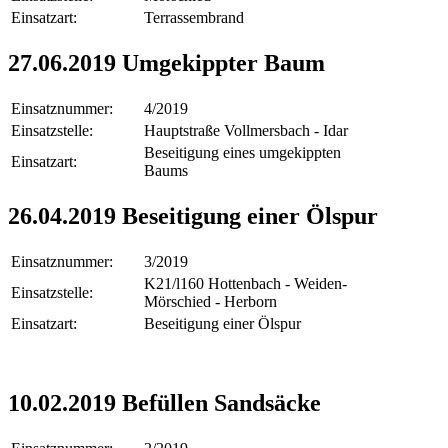
Einsatzart:
Terrassembrand
27.06.2019 Umgekippter Baum
Einsatznummer:
4/2019
Einsatzstelle:
Hauptstraße Vollmersbach - Idar
Beseitigung eines umgekippten
Einsatzart:
Baums
26.04.2019 Beseitigung einer Ölspur
Einsatznummer:
3/2019
K21/l160 Hottenbach - Weiden-
Einsatzstelle:
Mörschied - Herborn
Einsatzart:
Beseitigung einer Ölspur
10.02.2019 Befüllen Sandsäcke