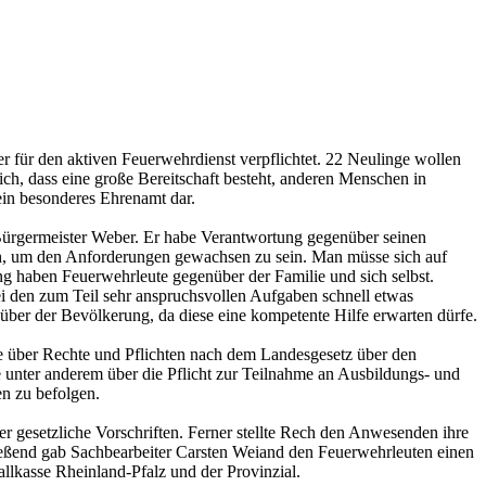
für den aktiven Feuerwehrdienst verpflichtet. 22 Neulinge wollen
ch, dass eine große Bereitschaft besteht, anderen Menschen in
 ein besonderes Ehrenamt dar.
Bürgermeister Weber. Er habe Verantwortung gegenüber seinen
h, um den Anforderungen gewachsen zu sein. Man müsse sich auf
g haben Feuerwehrleute gegenüber der Familie und sich selbst.
ei den zum Teil sehr anspruchsvollen Aufgaben schnell etwas
über der Bevölkerung, da diese eine kompetente Hilfe erwarten dürfe.
e über Rechte und Pflichten nach dem Landesgesetz über den
e unter anderem über die Pflicht zur Teilnahme an Ausbildungs- und
n zu befolgen.
r gesetzliche Vorschriften. Ferner stellte Rech den Anwesenden ihre
eßend gab Sachbearbeiter Carsten Weiand den Feuerwehrleuten einen
llkasse Rheinland-Pfalz und der Provinzial.