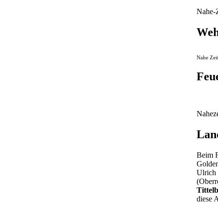
Nahe-Z
Weh
Nahe Zeit
Feu
Naheze
Lan
Beim F
Golden
Ulrich
(Oberr
Tittel
diese 