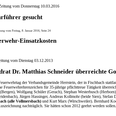
eitung vom Donnerstag 10.03.2016
rführer gesucht
ung vom Freitag, 8. Januar 2016, Seite 24
erwehr-Einsatzkosten
itung vom Dienstag 03.12.2013
drat Dr. Matthias Schneider überreichte G
euerwehrtag der Verbandsgemeinde Herrstein, der in Fischbach stattfa
e Feuerwehrehrenzeichen für 35-jährige pflichttreue Tätigkeit überreic
 (Bergen), Wolfgang Schüler (Gerach), Stephan Westerbusch (Herborn
eidenbach), Jürgen Hassinger, Andreas Kollmohr (beide Sien), Stefan D
bach (alle Vollmersbach)
und Kurt Marx (Wirschweiler). Bernhard Koc
Auszeichnung nachträglich. Sie hätten schon 2012 geehrt werden sollen