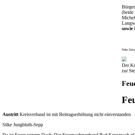
Bürger
(beide
Michel
Langwe
sowie 
Nahe Zeitu
Der Kr
zur St
Feu
Fe
Austritt
Kreisverband ist mit Beitragserhöhung nicht einverstanden
Silke Jungbluth-Sepp
Da ist Feuer unterm Dach: Der Feuerwehrverband Bad Kreuznach pla