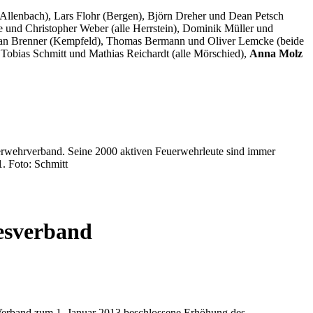
(Allenbach), Lars Flohr (Bergen), Björn Dreher und Dean Petsch
e und Christopher Weber (alle Herrstein), Dominik Müller und
oman Brenner (Kempfeld), Thomas Bermann und Oliver Lemcke (beide
, Tobias Schmitt und Mathias Reichardt (alle Mörschied),
Anna Molz
erwehrverband. Seine 2000 aktiven Feuerwehrleute sind immer
. Foto: Schmitt
esverband
Verband zum 1. Januar 2013 beschlossene Erhöhung des