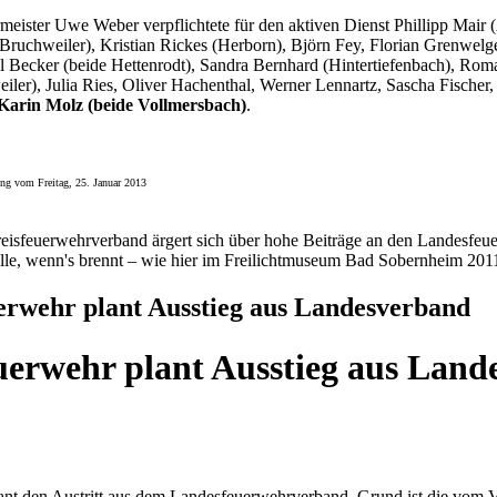
meister Uwe Weber verpflichtete für den aktiven Dienst Phillipp Mair 
 Bruchweiler), Kristian Rickes (Herborn), Björn Fey, Florian Grenwelg
l Becker (beide Hettenrodt), Sandra Bernhard (Hintertiefenbach), R
iler), Julia Ries, Oliver Hachenthal, Werner Lennartz, Sascha Fischer
Karin Molz (beide Vollmersbach)
.
ng vom Freitag, 25. Januar 2013
eisfeuerwehrverband ärgert sich über hohe Beiträge an den Landesfeu
elle, wenn's brennt – wie hier im Freilichtmuseum Bad Sobernheim 2011
erwehr plant Ausstieg aus Landesverband
uerwehr plant Ausstieg aus Land
nt den Austritt aus dem Landesfeuerwehrverband. Grund ist die vom 