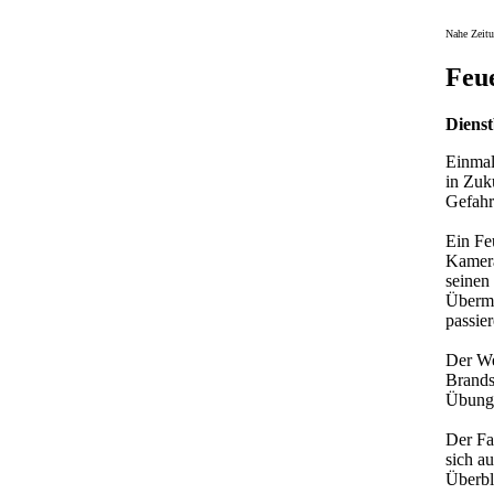
Nahe Zeit
Feu
Diens
Einmal
in Zuk
Gefahr
Ein Fe
Kamera
seinen
Übermu
passie
Der We
Brands
Übungs
Der Fa
sich a
Überbl