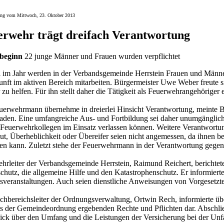
ung vom Mittwoch, 23. Oktober 2013
erwehr trägt dreifach Verantwortung
tbeginn
22 junge Männer und Frauen wurden verpflichtet
 im Jahr werden in der Verbandsgemeinde Herrstein Frauen und Männer 
unft im aktiven Bereich mitarbeiten. Bürgermeister Uwe Weber freute si
 zu helfen. Für ihn stellt daher die Tätigkeit als Feuerwehrangehöriger
uerwehrmann übernehme in dreierlei Hinsicht Verantwortung, meinte 
den. Eine umfangreiche Aus- und Fortbildung sei daher unumgänglic
 Feuerwehrkollegen im Einsatz verlassen können. Weitere Verantwortun
t, Überheblichkeit oder Übereifer seien nicht angemessen, da ihnen b
ren kann. Zuletzt stehe der Feuerwehrmann in der Verantwortung gegen
hrleiter der Verbandsgemeinde Herrstein, Raimund Reichert, berichtet
chutz, die allgemeine Hilfe und den Katastrophenschutz. Er informiert
veranstaltungen. Auch seien dienstliche Anweisungen von Vorgesetzte
chbereichsleiter der Ordnungsverwaltung, Ortwin Rech, informierte übe
us der Gemeindeordnung ergebenden Rechte und Pflichten dar. Abschli
ick über den Umfang und die Leistungen der Versicherung bei der Unfa